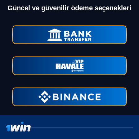
Güncel ve güvenilir ödeme seçenekleri